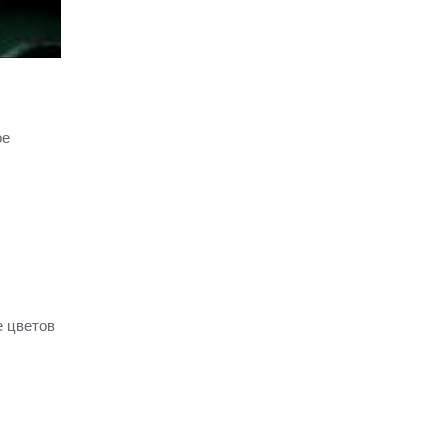
ое
е цветов