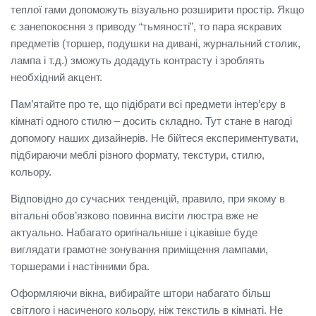
теплої гами допоможуть візуально розширити простір.
Якщо
є занепокоєння з приводу “тьмяності”, то пара яскравих
предметів (торшер, подушки на дивані, журнальний столик,
лампа і т.д.) зможуть додадуть контрасту і зроблять
необхідний акцент.
Пам’ятайте про те, що підібрати всі предмети інтер’єру в
кімнаті одного стилю – досить складно.
Тут стане в нагоді
допомогу наших дизайнерів.
Не бійтеся експериментувати,
підбираючи меблі різного формату, текстури, стилю,
кольору.
Відповідно до сучасних тенденцій, правило, при якому в
вітальні обов’язково повинна висіти люстра вже не
актуально.
Набагато оригінальніше і цікавіше буде
виглядати грамотне зонування приміщення лампами,
торшерами і настінними бра.
Оформляючи вікна, вибирайте штори набагато більш
світлого і насиченого кольору, ніж текстиль в кімнаті.
Не