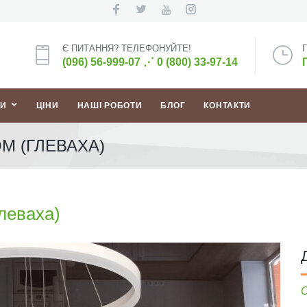
Є ПИТАННЯ? ТЕЛЕФОНУЙТЕ!
(096) 56-999-07
⋰
0 (800) 33-97-14
ГИ
ЦІНИ
НАШІ РОБОТИ
БЛОГ
КОНТАКТИ
М (ГЛЕВАХА)
леваха)
О