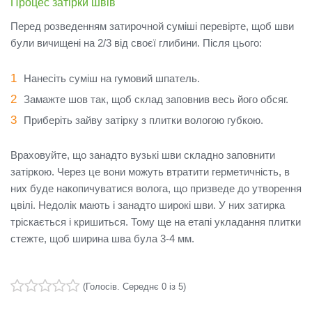
Процес затірки швів
Перед розведенням затирочной суміші перевірте, щоб шви
були вичищені на 2/3 від своєї глибини.
Після цього:
Нанесіть суміш на гумовий шпатель.
Замажте шов так, щоб склад заповнив весь його обсяг.
Приберіть зайву затірку з плитки вологою губкою.
Враховуйте, що занадто вузькі шви складно заповнити
затіркою.
Через це вони можуть втратити герметичність, в
них буде накопичуватися волога, що призведе до утворення
цвілі.
Недолік мають і занадто широкі шви.
У них затирка
тріскається і кришиться.
Тому ще на етапі укладання плитки
стежте, щоб ширина шва була 3-4 мм.
(
Голосів
. Середнє
0
із 5)
1
2
3
4
5