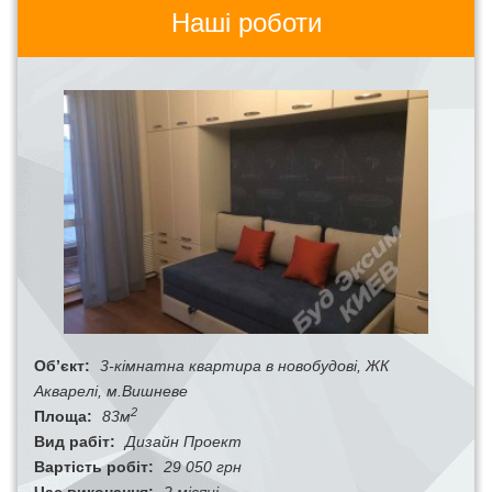
Наші роботи
Об’єкт:
3-кімнатна квартира в новобудові, ЖК
Акварелі, м.Вишневе
2
Площа:
83м
Вид рабіт:
Дизайн Проект
Вартість робіт:
29 050 грн
Час виконання:
2 місяці