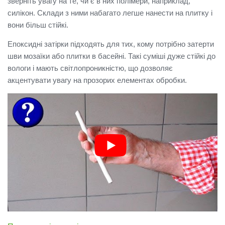
зверніть увагу на те, чи є в них полімери, наприклад,
силікон.
Склади з ними набагато легше нанести на плитку і
вони більш стійкі.
Епоксидні затірки підходять для тих, кому потрібно затерти
шви мозаїки або плитки в басейні.
Такі суміші дуже стійкі до
вологи і мають світлопроникністю, що дозволяє
акцентувати увагу на прозорих елементах обробки.