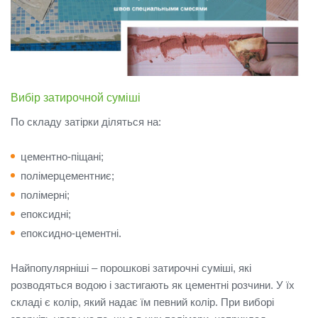
Вибір затирочной суміші
По складу затірки діляться на:
цементно-піщані;
полімерцементниє;
полімерні;
епоксидні;
епоксидно-цементні.
Найпопулярніші – порошкові затирочні суміші, які
розводяться водою і застигають як цементні розчини.
У їх
складі є колір, який надає їм певний колір.
При виборі