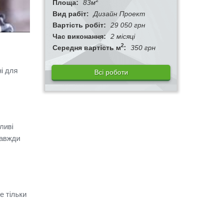
2
Площа:
83м
Вид рабіт:
Дизайн Проект
Вартість робіт:
29 050 грн
Час виконання:
2 місяці
2
Середня вартість м
:
350 грн
і для
Всі роботи
ливі
завжди
е тільки