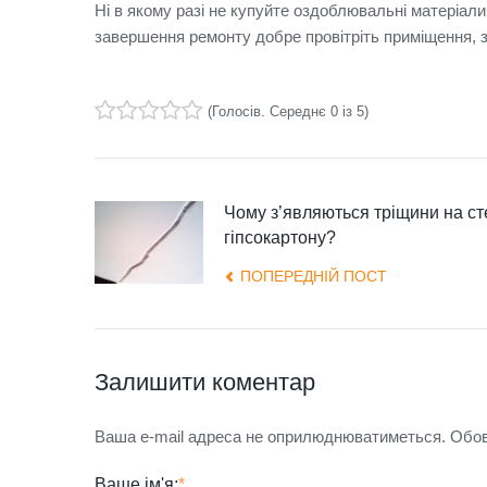
Ні в якому разі не купуйте оздоблювальні матеріали,
завершення ремонту добре провітріть приміщення, з
(
Голосів
. Середнє
0
із 5)
1
2
3
4
5
Чому з’являються тріщини на сте
гіпсокартону?
ПОПЕРЕДНІЙ ПОСТ
Залишити коментар
Ваша e-mail адреса не оприлюднюватиметься.
Обов’
Ваше ім'я:
*