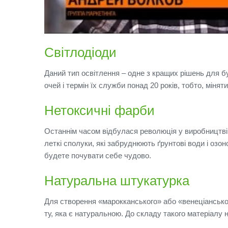
Світлодіоди
Даний тип освітлення – одне з кращих рішень для б
очей і термін їх служби понад 20 років, тобто, міняти
Нетоксичні фарби
Останнім часом відбулася революція у виробництв
леткі сполуки, які забруднюють ґрунтові води і озо
будете почувати себе чудово.
Натуральна штукатурка
Для створення «марокканського» або «венеціансько
ту, яка є натуральною.
До складу такого матеріалу не