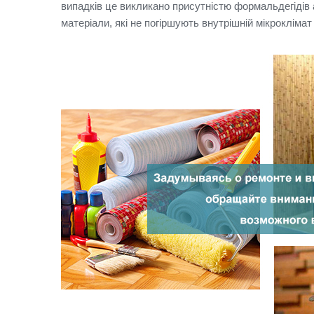
випадків це викликано присутністю формальдегідів 
матеріали, які не погіршують внутрішній мікроклімат