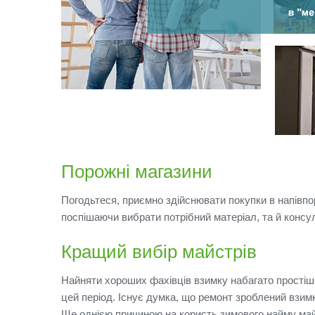
Порожні магазини
Погодьтеся, приємно здійснювати покупки в напівп
поспішаючи вибрати потрібний матеріал, та й консу
Кращий вибір майстрів
Найняти хороших фахівців взимку набагато простіш
цей період.
Існує думка, що ремонт зроблений взимк
Ще однією причиною на користь зимового найму май