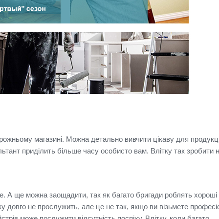
орожньому магазині.
Можна детально вивчити цікаву для продукці
льтант приділить більше часу особисто вам.
Влітку так зробити 
е.
А ще можна заощадити, так як багато бригади роблять хороші
у довго не прослужить, але це не так, якщо ви візьмете професі
стрів може послужити відсутність поспіху.
Влітку, коли багато