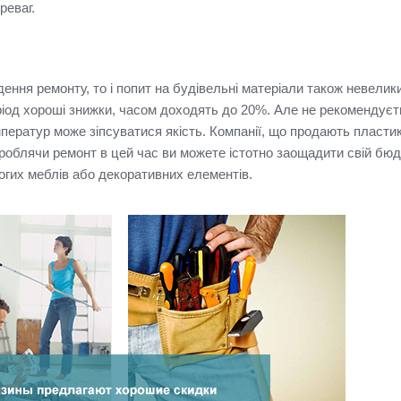
реваг.
ення ремонту, то і попит на будівельні матеріали також невелик
еріод хороші знижки, часом доходять до 20%.
Але не рекомендуєт
емператур може зіпсуватися якість.
Компанії, що продають пластик
роблячи ремонт в цей час ви можете істотно заощадити свій бюд
огих меблів або декоративних елементів.