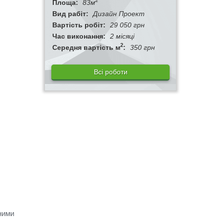
2
Площа:
83м
Вид рабіт:
Дизайн Проект
Вартість робіт:
29 050 грн
Час виконання:
2 місяці
2
Середня вартість м
:
350 грн
Всі роботи
ними