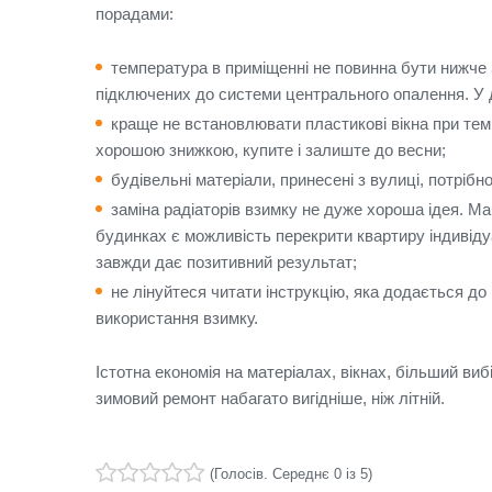
порадами:
температура в приміщенні не повинна бути нижче 
підключених до системи центрального опалення.
У 
краще не встановлювати пластикові вікна при тем
хорошою знижкою, купите і залиште до весни;
будівельні матеріали, принесені з вулиці, потріб
заміна радіаторів взимку не дуже хороша ідея.
Ма
будинках є можливість перекрити квартиру індивід
завжди дає позитивний результат;
не лінуйтеся читати інструкцію, яка додається до
використання взимку.
Істотна економія на матеріалах, вікнах, більший ви
зимовий ремонт набагато вигідніше, ніж літній.
(
Голосів
. Середнє
0
із 5)