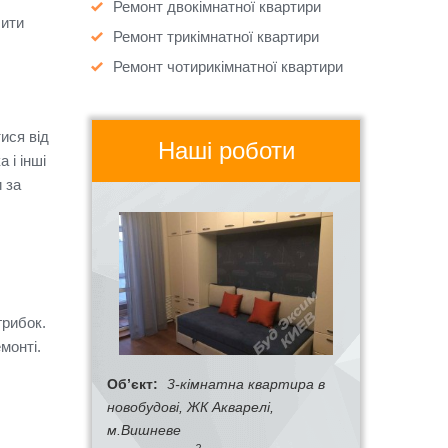
Ремонт двокімнатної квартири
бити
Ремонт трикімнатної квартири
Ремонт чотирикімнатної квартири
ися від
Наші роботи
 і інші
 за
грибок.
монті.
Об’єкт:
3-кімнатна квартира в
новобудові, ЖК Акварелі,
м.Вишневе