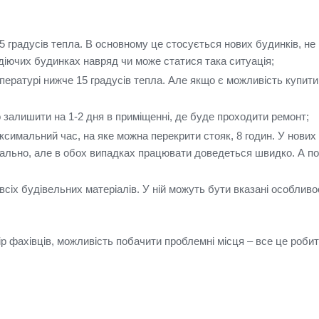
5 градусів тепла.
В основному це стосується нових будинків, не
діючих будинках навряд чи може статися така ситуація;
пературі нижче 15 градусів тепла.
Але якщо є можливість купити 
но залишити на 1-2 дня в приміщенні, де буде проходити ремонт;
ксимальний час, на яке можна перекрити стояк, 8 годин.
У нових
уально, але в обох випадках працювати доведеться швидко.
А по
 всіх будівельних матеріалів.
У ній можуть бути вказані особливос
бір фахівців, можливість побачити проблемні місця – все це роби