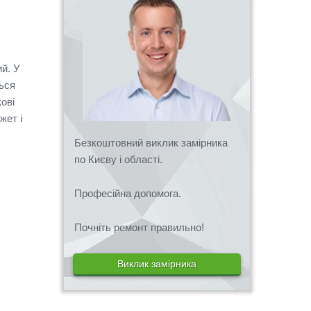
ий.
У
ься
ові
жет і
Безкоштовний виклик замірника
по Києву і області.
Професійна допомога.
Почніть ремонт правильно!
Виклик замірника