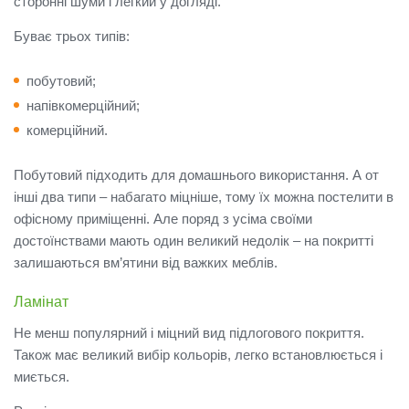
сторонні шуми і легкий у догляді.
Буває трьох типів:
побутовий;
напівкомерційний;
комерційний.
Побутовий підходить для домашнього використання.
А от
інші два типи – набагато міцніше, тому їх можна постелити в
офісному приміщенні.
Але поряд з усіма своїми
достоїнствами мають один великий недолік – на покритті
залишаються вм’ятини від важких меблів.
Ламінат
Не менш популярний і міцний вид підлогового покриття.
Також має великий вибір кольорів, легко встановлюється і
миється.