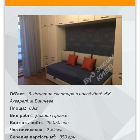
Об’єкт:
3-кімнатна квартира в новобудові, ЖК
Акварелі, м.Вишневе
2
Площа:
83м
Вид рабіт:
Дизайн Проект
Вартість робіт:
29 050 грн
Час виконання:
2 місяці
2
Середня вартість м
:
350 грн