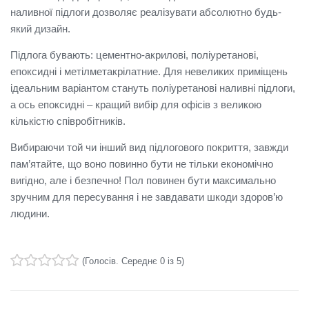
наливної підлоги дозволяє реалізувати абсолютно будь-
який дизайн.
Підлога бувають: цементно-акрилові, поліуретанові,
епоксидні і метілметакрілатние.
Для невеликих приміщень
ідеальним варіантом стануть поліуретанові наливні підлоги,
а ось епоксидні – кращий вибір для офісів з великою
кількістю співробітників.
Вибираючи той чи інший вид підлогового покриття, завжди
пам’ятайте, що воно повинно бути не тільки економічно
вигідно, але і безпечно!
Пол повинен бути максимально
зручним для пересування і не завдавати шкоди здоров’ю
людини.
(
Голосів
. Середнє
0
із 5)
1
2
3
4
5