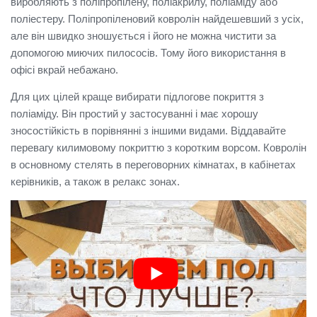
виробляють з поліпропілену, поліакрилу, поліаміду або
поліестеру.
Поліпропіленовий ковролін найдешевший з усіх,
але він швидко зношується і його не можна чистити за
допомогою миючих пилососів.
Тому його використання в
офісі вкрай небажано.
Для цих цілей краще вибирати підлогове покриття з
поліаміду.
Він простий у застосуванні і має хорошу
зносостійкість в порівнянні з іншими видами.
Віддавайте
перевагу килимовому покриттю з коротким ворсом.
Ковролін
в основному стелять в переговорних кімнатах, в кабінетах
керівників, а також в релакс зонах.