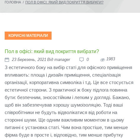
ГОЛОВНА
/
ПОЛ В ОФІСІ: ЯКИЙ ВИД ПОКРИТТЯ ВИБРАТИ?
КОРИСНІ МАТЕРІАЛИ
Пол в офісі: який вид покриття вибрати?
1983
23
Березень
, 2021
Від
manager
0
З естетичного боку на вибір статі для офісного приміщення
впливають: площа і дизайн приміщення, спеціалізація
організації, корпоративна символіка і т.д.
Це все стосується
естетичної сторони.
З практичної ж боку підлога повинна
бути: безпечним, зносостійким і легким у догляді.
Бажано,
щоб він забезпечував хорошу шумоізоляцію.
Тоді ваші
співробітники не будуть відволікатися від роботи на
сторонні шуми.
Ще одним важливим моментом в цьому
питанні є установка статі.
Чим вона простіше, тим менше
фірма буде в просте і, відповідно, тим менше прибутку