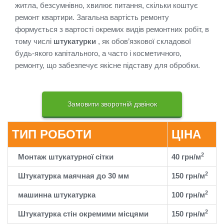
житла, безсумнівно, хвилює питання, скільки коштує
ремонт квартири.
Загальна вартість ремонту
формується з вартості окремих видів ремонтних робіт, в
тому числі
штукатурки
, як обов’язкової складової
будь-якого капітального, а часто і косметичного,
ремонту, що забезпечує якісне підставу для обробки.
Замовити зворотній дзвінок
ТИП РОБОТИ
ЦІНА
2
Монтаж штукатурної сітки
40 грн/м
2
Штукатурка маячная до 30 мм
150 грн/м
2
машинна штукатурка
100 грн/м
2
Штукатурка стін окремими місцями
150 грн/м