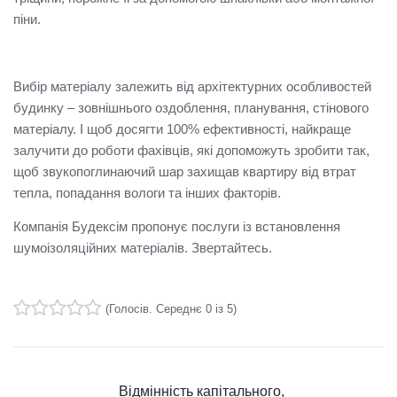
піни.
Вибір матеріалу залежить від архітектурних особливостей
будинку – зовнішнього оздоблення, планування, стінового
матеріалу. І щоб досягти 100% ефективності, найкраще
залучити до роботи фахівців, які допоможуть зробити так,
щоб звукопоглинаючий шар захищав квартиру від втрат
тепла, попадання вологи та інших факторів.
Компанія Будексім пропонує послуги із встановлення
шумоізоляційних матеріалів. Звертайтесь.
(
Голосів
. Середнє
0
із 5)
1
2
3
4
5
Відмінність капітального,