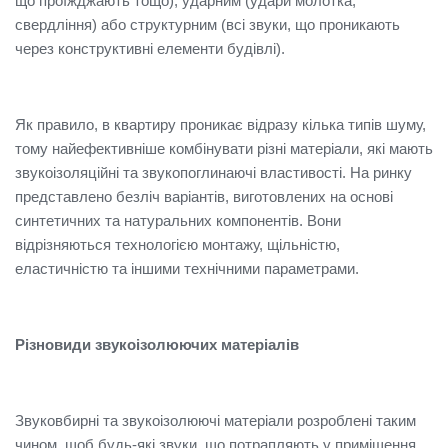
що проїжджають тощо), ударним (удари молотка,
свердління) або структурним (всі звуки, що проникають
через конструктивні елементи будівлі).
Як правило, в квартиру проникає відразу кілька типів шуму,
тому найефективніше комбінувати різні матеріали, які мають
звукоізоляційні та звукопоглинаючі властивості. На ринку
представлено безліч варіантів, виготовлених на основі
синтетичних та натуральних компонентів. Вони
відрізняються технологією монтажу, щільністю,
еластичністю та іншими технічними параметрами.
Різновиди звукоізолюючих матеріалів
Звуковбирні та звукоізолюючі матеріали розроблені таким
чином, щоб будь-які звуки, що потрапляють у приміщення,