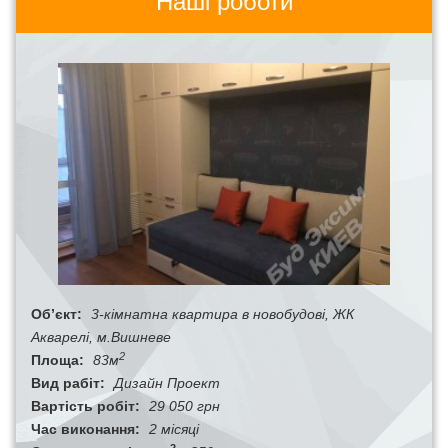
Наші роботи
Об’єкт:
3-кімнатна квартира в новобудові, ЖК
Акварелі, м.Вишневе
2
Площа:
83м
Вид рабіт:
Дизайн Проект
Вартість робіт:
29 050 грн
Час виконання:
2 місяці
2