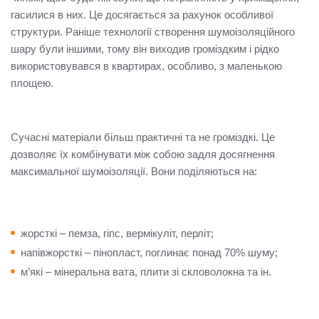
гасилися в них. Це досягається за рахунок особливої ​​
структури. Раніше технології створення шумоізоляційного
шару були іншими, тому він виходив громіздким і рідко
використовувався в квартирах, особливо, з маленькою
площею.
Сучасні матеріали більш практичні та не громіздкі. Це
дозволяє їх комбінувати між собою задля досягнення
максимальної шумоізоляції. Вони поділяються на:
жорсткі – пемза, гіпс, вермікуліт, перліт;
напівжорсткі – пінопласт, поглинає понад 70% шуму;
м’які – мінеральна вата, плити зі скловолокна та ін.