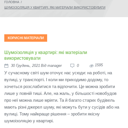
ГОЛОВНА
/
ШУМОІЗОЛЯЦІЯ У КВАРТИРІ: ЯКІ МАТЕРІАЛИ ВИКОРИСТОВУВАТИ
КОРИСНІ МАТЕРІАЛИ
Шумоізоляція у квартирі: які матеріали
використовувати
1595
30
Грудень
, 2021
Від
manager
0
У сучасному світі шум оточує нас усюди: на роботі, на
вулиці, у транспорті. І коли ми приходимо додому, то
хочеться розслабитися та відпочити. Це можна зробити
лише у повній тиші. Але, на жаль, у більшості новобудов
про неї можна лише мріяти. Та й багато старих будівель
мають різні джерел шуму, які можуть бути у сусідів або на
вулиці. Тому найкраще рішення – зробити якісну
шумоізоляцію у квартирі.