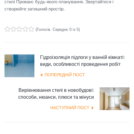
стилі Прованс будь-якого планування. Звертайтеся і
створюйте затишний простір.
(
Голосів
. Середнє
0
із 5)
1
2
3
4
5
Гідроізоляція підлоги у ванній кімнаті:
види, особливості проведення робіт
ПОПЕРЕДНІЙ ПОСТ
Вирівнювання стелі в новобудові:
способи, нюанси, плюси та мінуси
НАСТУПНИЙ ПОСТ