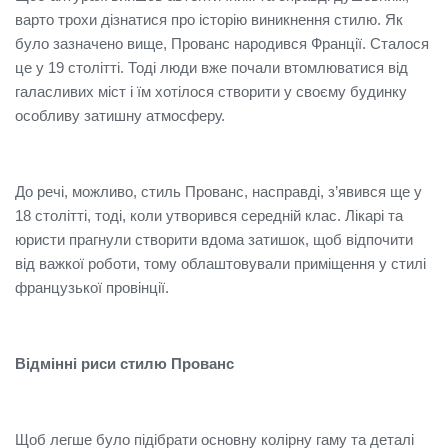
варто трохи дізнатися про історію виникнення стилю. Як
було зазначено вище, Прованс народився Франції. Сталося
це у 19 столітті. Тоді люди вже почали втомлюватися від
галасливих міст і їм хотілося створити у своєму будинку
особливу затишну атмосферу.
До речі, можливо, стиль Прованс, насправді, з’явився ще у
18 столітті, тоді, коли утворився середній клас. Лікарі та
юристи прагнули створити вдома затишок, щоб відпочити
від важкої роботи, тому облаштовували приміщення у стилі
французької провінції.
Відмінні риси стилю Прованс
Щоб легше було підібрати основну колірну гаму та деталі