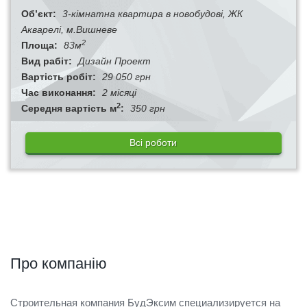
Об’єкт:
3-кімнатна квартира в новобудові, ЖК
Акварелі, м.Вишневе
2
Площа:
83м
Вид рабіт:
Дизайн Проект
Вартість робіт:
29 050 грн
Час виконання:
2 місяці
2
Середня вартість м
:
350 грн
Всі роботи
Про компанію
Строительная компания БудЭксим специализируется на