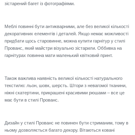
зістарений багет із фотографіями.
Меблі повинні бути антикварними, але без великої кількості
декоративних елементів і деталей. Якщо немає можливості
придбати щось старовинне, можна купити гарнітур у стилі
Прованс, який майстри візуально зістарили. Оббивка на
гарнітурах повинна мати маленький квітковий принт.
Також важлива наявність великої кількості натурального
текстилю: льон, шовк, шерсть. Штори з невагомої тканини,
ніжні скатертини, прикрашені красивими рюшами – все це
має бути в стилі Прованс.
Дизайн у стилі Прованс не повинен бути стриманим, тому в
ньому дозволяється багато декору. Вітаються ковані