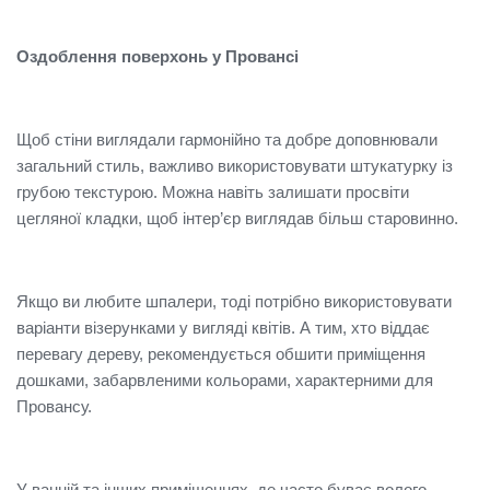
Оздоблення поверхонь у Провансі
Щоб стіни виглядали гармонійно та добре доповнювали
загальний стиль, важливо використовувати штукатурку із
грубою текстурою. Можна навіть залишати просвіти
цегляної кладки, щоб інтер’єр виглядав більш старовинно.
Якщо ви любите шпалери, тоді потрібно використовувати
варіанти візерунками у вигляді квітів. А тим, хто віддає
перевагу дереву, рекомендується обшити приміщення
дошками, забарвленими кольорами, характерними для
Провансу.
У ванній та інших приміщеннях, де часто буває волого,